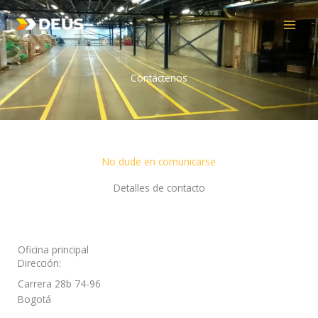
Ir
al
contenido
Contáctenos
No dude en comunicarse
Detalles de contacto
Oficina principal
Dirección:
Carrera 28b 74-96
Bogotá